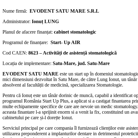
Nume firmă:
EVODENT SATU MARE S.R.L
Administrator:
Ionuț LUNG
Planul de afacere finanțat:
cabinet stomatologic
Programul de finanțare:
Start- Up AIR
Cod CAEN:
8623 – Activități de asistență stomatologică
Locația de implementare:
Satu-Mare, jud. Satu-Mare
EVODENT SATU MARE
este un start up în domeniul stomatologi
mici dimensiuni dezvoltat în Satu Mare, de către Lung Ionut, un tână
absolvent al facultății de medicină, specializarea Stomatologie.
Pentru că Ionuț este un tânăr dorinic de muncă, capabil a identificat op
programul România Start Up Plus, a aplicat si a castigat finantarea prin
multe echipamente specifice de care are nevoie un medic stomatology.
aceasta finantare l-a sprijinit enorm si a venit la fix, constituind un a
cabinetului pe care și-l dorețte Ionut.
Serviciul principal pe care compania îl furnizează clienților este asist
utilizarea preponderent a implanturilor dentare in detrimentul proteticii