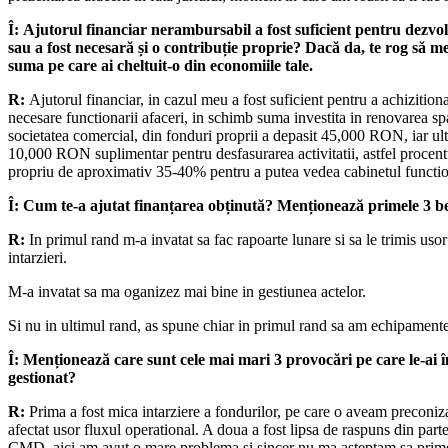
Î:
Ajutorul financiar nerambursabil a fost suficient pentru dezvol
sau a fost necesară și o contribuție proprie? Dacă da, te rog să 
suma pe care ai cheltuit-o din economiile tale.
R:
Ajutorul financiar, in cazul meu a fost suficient pentru a achizitio
necesare functionarii afaceri, in schimb suma investita in renovarea spa
societatea comercial, din fonduri proprii a depasit 45,000 RON, iar ult
10,000 RON suplimentar pentru desfasurarea activitatii, astfel procen
propriu de aproximativ 35-40% pentru a putea vedea cabinetul function
Î:
Cum te-a ajutat finanțarea obținută? Menționează primele 3 bene
R:
In primul rand m-a invatat sa fac rapoarte lunare si sa le trimis uso
intarzieri.
M-a invatat sa ma oganizez mai bine in gestiunea actelor.
Si nu in ultimul rand, as spune chiar in primul rand sa am echipamentel
Î: Menționează care sunt cele mai mari 3 provocări pe care le-ai î
gestionat?
R:
Prima a fost mica intarziere a fondurilor, pe care o aveam preconiza
afectat usor fluxul operational. A doua a fost lipsa de raspuns din parte
CMD, aici am avut o mare problema si sincer nu ma asteptam sa prime