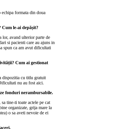
 o echipa formata din doua
r? Cum le-ai depășit?
a lor, avand ulterior parte de
ari si pacienti care au ajuns in
a spun ca am avut dificultati
tivității? Cum ai gestionat
 dispozitia cu titlu gratuit
ificultati nu au fost aici.
seze fonduri nerambursabile.
sa tine-ti toate actele pe cat
bine organizate, grija mare la
atea) o sa aveti nevoie de ei
aceri.