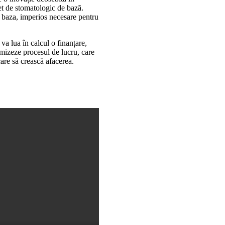
et de stomatologic de bază.
e baza, imperios necesare pentru
lua în calcul o finanțare,
imizeze procesul de lucru, care
care să crească afacerea.