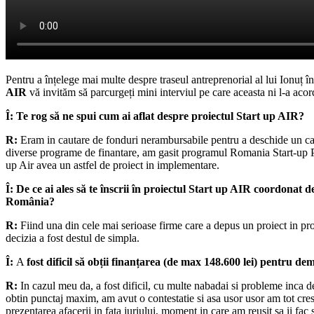
Pentru a înțelege mai multe despre traseul antreprenorial al lui Ionuț î
AIR
vă invităm să parcurgeți mini interviul pe care aceasta ni l-a acor
Î:
Te rog să ne spui
cum ai aflat despre proiectul Start up AIR?
R:
Eram in cautare de fonduri nerambursabile pentru a deschide un c
diverse programe de finantare, am gasit programul Romania Start-up 
up Air avea un astfel de proiect in implementare.
Î:
De ce ai ales să te înscrii în proiectul Start up AIR coordonat d
România?
R:
Fiind una din cele mai serioase firme care a depus un proiect in p
decizia a fost destul de simpla.
Î:
A
fost dificil să obții finanțarea (de max 148.600 lei) pentru de
R:
In cazul meu da, a fost dificil, cu multe nabadai si probleme inca d
obtin punctaj maxim, am avut o contestatie si asa usor usor am tot cre
prezentarea afacerii in fata juriului, moment in care am reusit sa ii fac