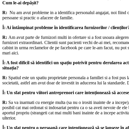
Cum le-ai depășit?
R:
Nu am avut probleme in a identifica personalul angajat, noi fiind
persoane si practic o afacere de familie.
Î: Ai întâmpinat probleme în identificarea furnizorilor / cliențilo
R:
Am avut parte de furnizori multi in ofertare si a fost usoara alegere
furnizori extraordinari. Clientii sunt pacienti vechi de-ai mei, recomand
cabint in urma reclamelor de pe facebook pe care le-am facut, nu pot s
mari aici.
Î: A fost dificil să identifici un spațiu potrivit pentru derularea ac
situația?
R:
Spatiul este un spatiu proprietate personala a familiei si a fost pus la
societatii, astfel am avut doar de investit in aducerea lui la standarde. D
Î:
Un sfat pentru viitori antreprenori care intenționează să acce
R:
Sa va inarmati cu energie multa (sa nu o irositi inainte de a incepe), 
posibil cat mai ordonat si indosariat pentru ca o sa aveti nevoie de ele 
aportul propriu (strangeti cat mai multi bani inainte de a incepe activit
ulterior.
Î:
Un sfat pentru o persoană care intenționează să se lanseze în af