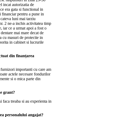
l incat autorizatia de
ce era gata si functional in
 si financiar pentru a pune in
 cateva luni mai tarziu
. 2 ne-a inchis activitatea timp
 iar ce a urmat apoi a fost o
te dentare mai mare decat de
la cu masuri de protectie in
orita in cabinet si lucrurile
ectuat din finanțarea
2 furnizori importanti cu care am
 toate actele necesare fondurilor
mente si o mica parte din
de grant?
i faca treaba si au experienta in
rea personalului angajat?