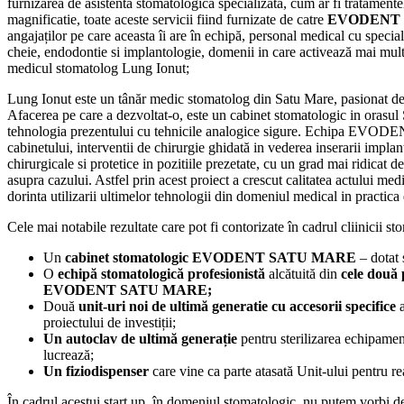
furnizarea de asistenta stomatologica specializata, cum ar fi tratament
magnificatie, toate aceste servicii fiind furnizate de catre
EVODENT
angajaților pe care aceasta îi are în echipă, personal medical cu specia
cheie, endodontie si implantologie, domenii in care activează mai mult 
medicul stomatolog Lung Ionut;
Lung Ionut este un tânăr medic stomatolog din Satu Mare, pasionat de
Afacerea pe care a dezvoltat-o, este un cabinet stomatologic in orasul
tehnologia prezentului cu tehnicile analogice sigure. Echipa EVODEN
cabinetului, interventii de chirurgie ghidată in vederea inserarii impla
chirurgicale si protetice in pozitiile prezetate, cu un grad mai ridicat de
asupra cazului. Astfel prin acest proiect a crescut calitatea actului medi
dorinta utilizarii ultimelor tehnologii din domeniul medical in practica 
Cele mai notabile rezultate care pot fi contorizate în cadrul cliinicii s
Un
cabinet stomatologic EVODENT SATU MARE
– dotat 
O
echipă stomatologică profesionistă
alcătuită din
cele două
EVODENT SATU MARE;
Două
unit-uri noi de ultimă generatie cu accesorii specifice
a
proiectului de investiții;
Un autoclav de ultimă generație
pentru sterilizarea echipament
lucrează;
Un fiziodispenser
care vine ca parte atasată Unit-ului pentru rea
În cadrul acestui start up, în domeniul stomatologic, nu putem vorbi de