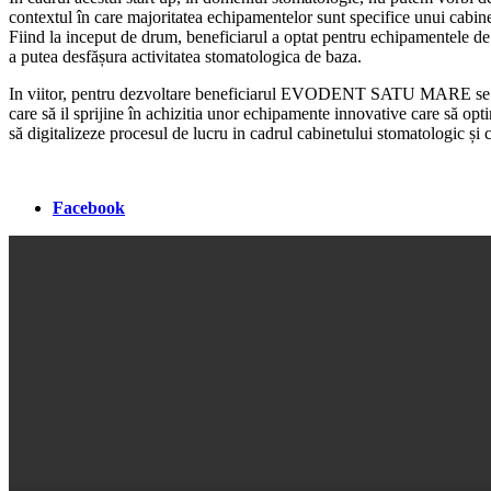
contextul în care majoritatea echipamentelor sunt specifice unui cabin
Fiind la inceput de drum, beneficiarul a optat pentru echipamentele d
a putea desfășura activitatea stomatologica de baza.
In viitor, pentru dezvoltare beneficiarul EVODENT SATU MARE se va 
care să il sprijine în achizitia unor echipamente innovative care să opt
să digitalizeze procesul de lucru in cadrul cabinetului stomatologic și 
Facebook