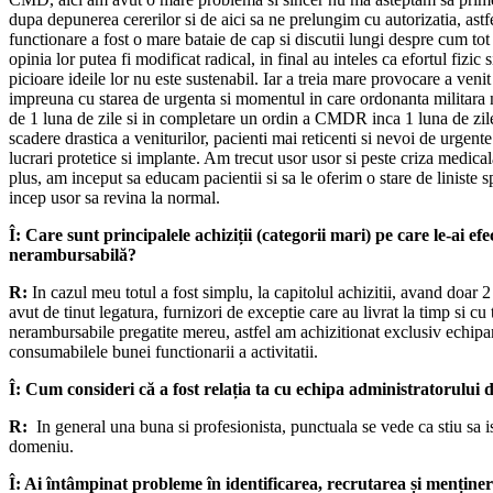
dupa depunerea cererilor si de aici sa ne prelungim cu autorizatia, astfe
functionare a fost o mare bataie de cap si discutii lungi despre cum tot 
opinia lor putea fi modificat radical, in final au inteles ca efortul fizic
picioare ideile lor nu este sustenabil. Iar a treia mare provocare a venit
impreuna cu starea de urgenta si momentul in care ordonanta militara nr
de 1 luna de zile si in completare un ordin a CMDR inca 1 luna de zile,
scadere drastica a veniturilor, pacienti mai reticenti si nevoi de urgen
lucrari protetice si implante. Am trecut usor usor si peste criza medica
plus, am inceput sa educam pacientii si sa le oferim o stare de liniste sp
incep usor sa revina la normal.
Î:
Care sunt principalele achiziții (categorii mari) pe care le-ai ef
nerambursabilă?
R:
In cazul meu totul a fost simplu, la capitolul achizitii, avand doar 
avut de tinut legatura, furnizori de exceptie care au livrat la timp si cu
nerambursabile pregatite mereu, astfel am achizitionat exclusiv echipa
consumabilele bunei functionarii a activitatii.
Î:
Cum consideri că a fost relația ta cu echipa administratorului 
R:
In general una buna si profesionista, punctuala se vede ca stiu sa is
domeniu.
Î: Ai întâmpinat probleme în identificarea, recrutarea și menține