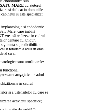
ele endodontice sub
 SATU MARE
cu ajutorul
lizare si dedicat in domeniile
cabinetul și este specializat
 implantologie si endodontie.
 Satu Mare, care imbină
T vrea să realizeze in cadrul
ntelor dentare cu ghiduri
 siguranta si predictibilitate
cal si totodata a adus in oras
de zi cu zi.
tomatologice sunt următoarele:
și functional;
 persoane angajate
in cadrul
chizitionate în cadrul
elor și a ustensilelor cu care se
lizarea activității specifice;
 o inovație deosebită în