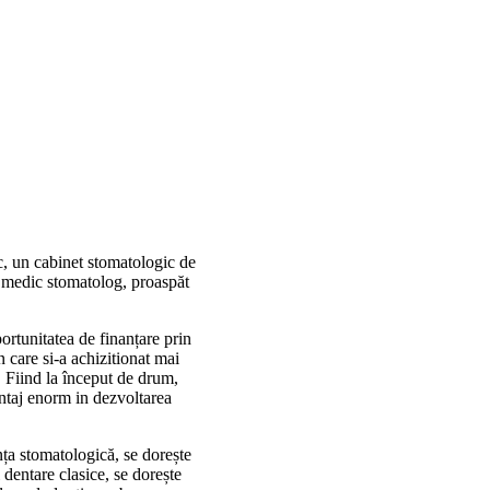
c, un cabinet stomatologic de
r medic stomatolog, proaspăt
ortunitatea de finanțare prin
 care si-a achizitionat mai
 Fiind la început de drum,
vantaj enorm in dezvoltarea
ența stomatologică, se dorește
 dentare clasice, se dorește