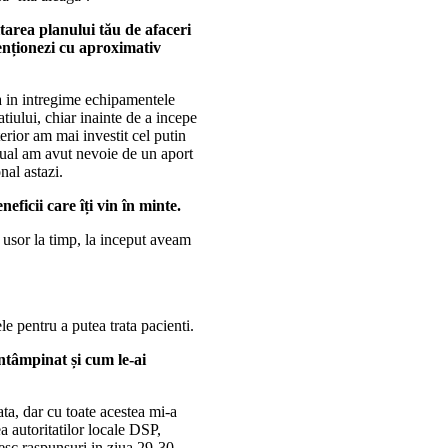
tarea planului tău de afaceri
menționezi cu aproximativ
na in intregime echipamentele
tiului, chiar inainte de a incepe
erior am mai investit cel putin
tual am avut nevoie de un aport
al astazi.
ficii care îți vin în minte.
r usor la timp, la inceput aveam
e pentru a putea trata pacienti.
ntâmpinat și cum le-ai
ta, dar cu toate acestea mi-a
a autoritatilor locale DSP,
sc raspunsuri in ziua 29-30