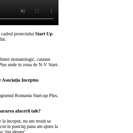
n cadrul proiectului
Start Up
dat.
abinet stomatologic, cautam
Plus unde in zona de N-V Start-
e Asociația Inceptus
rogramul Romania Start-up Plus,
mararea afacerii tale?
e la inceput, nu am reusit sa
scut in punctaj pana am ajuns la
 sa ‘ma aleaga’.